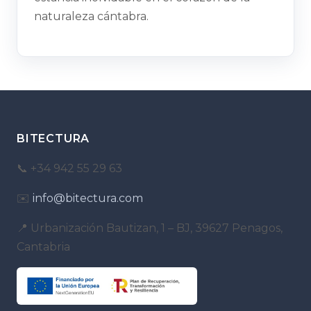
naturaleza cántabra.
BITECTURA
📞 +34 942 55 29 63
✉️
info@bitectura.com
📍 Urbanización Bautizan, 1 – BJ, 39627 Penagos,
Cantabria