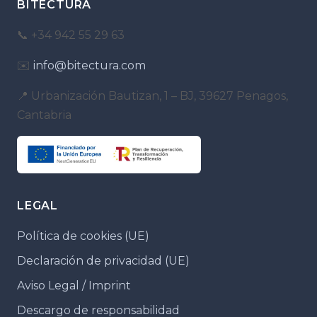
BITECTURA
📞 +34 942 55 29 63
✉️
info@bitectura.com
📍 Urbanización Bautizan, 1 – BJ, 39627 Penagos,
Cantabria
LEGAL
Política de cookies (UE)
Declaración de privacidad (UE)
Aviso Legal / Imprint
Descargo de responsabilidad